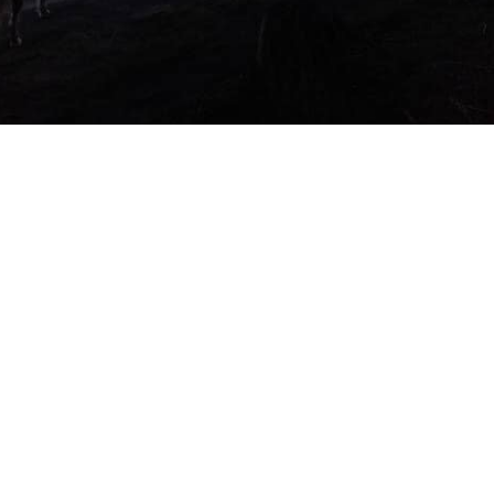
Bitte verwenden Sie das untenstehende Formular, um die
Organisationsteams des Raids Centaure 2023 zu
kontaktieren.
Name
Vorname
*